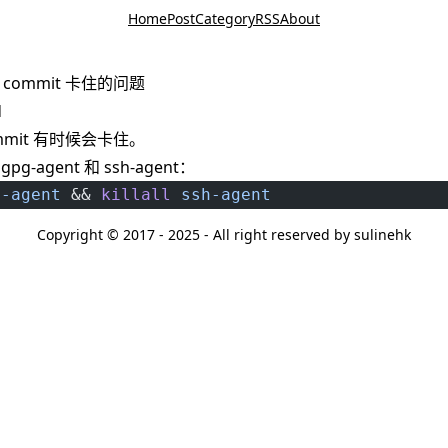
Home
Post
Category
RSS
About
 commit 卡住的问题
d
ommit 有时候会卡住。
agent 和 ssh-agent：
g-agent
 && 
killall
 ssh-agent
Copyright © 2017 - 2025 - All right reserved by sulinehk