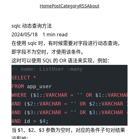
Home
Post
Category
RSS
About
sqlc 动态查询方法
2024/05/18
1 min read
在使用 sqlc 时，有时候需要对字段进行动态查询，
即字段不为空时，才使用该条件。
这时可以使用 SQL 的 OR 语法来实现，例如：
-- name: ListUser :many
SELECT
 *
FROM
 app_user
WHERE
 ($
1
::
VARCHAR
 =
 ''
 OR
 $
1
::
VARCHAR
 IL
AND
 ($
2
::
VARCHAR
 =
 ''
 OR
 $
2
::
VARCHAR
 ILIK
AND
 ($
3
::
VARCHAR
 =
 ''
 OR
 $
3
::
VARCHAR
 =
 $
3
AND
 id 
>
 $
4
;
当 $1、$2、$3 参数为空时，对应的条件子句对结果
没影响；