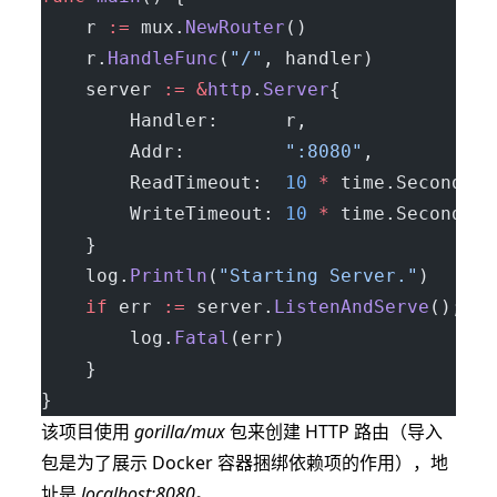
	r 
:=
 mux.
NewRouter
()
	r.
HandleFunc
(
"/"
, handler)
	server 
:=
 &
http
.
Server
{
		Handler:      r,
		Addr:         
":8080"
,
		ReadTimeout:  
10
 *
 time.Second,
		WriteTimeout: 
10
 *
 time.Second,
	}
	log.
Println
(
"Starting Server."
)
	if
 err 
:=
 server.
ListenAndServe
(); er
		log.
Fatal
(err)
	}
}
该项目使用
gorilla/mux
包来创建 HTTP 路由（导入
包是为了展示 Docker 容器捆绑依赖项的作用），地
址是
localhost:8080
。