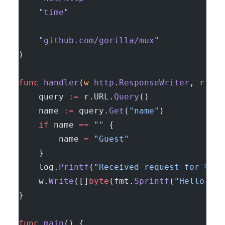
	"
time
"
	"
github.com/gorilla/mux
"
)
func
 handler
(
w
 http
.
ResponseWriter
, 
r
 *
ht
	query 
:=
 r.URL.
Query
()
	name 
:=
 query.
Get
(
"name"
)
	if
 name 
==
 ""
 {
		name 
=
 "Guest"
	}
	log.
Printf
(
"Received request for 
%s
.
\
	w.
Write
([]
byte
(fmt.
Sprintf
(
"Hello, 
%s
}
func
 main
() {