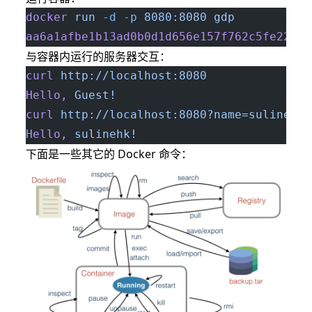
docker
 run
 -d
 -p
 8080:8080
 gdp
aa6a1afbe1b13ad0b0d1d656e157f762c5fe2229a
与容器内运行的服务器交互：
curl
 http://localhost:8080
Hello,
 Guest!
curl
 http://localhost:8080?name=sulinehk
Hello,
 sulinehk!
下面是一些其它的 Docker 命令：