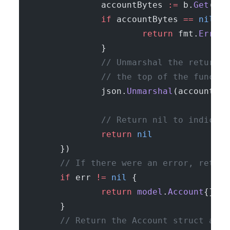
                accountBytes 
:=
 b.
Get
([]
b
                if
 accountBytes 
==
 nil
 {
                        return
 fmt.
Errorf
                }
                // Unmarshal the returned
                // the top of the functio
                json.
Unmarshal
(accountByt
                // Return nil to indicate
                return
 nil
        })
        // If there were an error, return
        if
 err 
!=
 nil
 {
                return
 model
.
Account
{}, e
        }
        // Return the Account struct and 