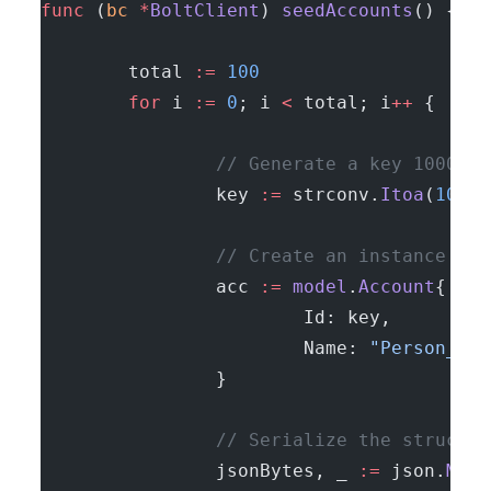
func
 (
bc 
*
BoltClient
) 
seedAccounts
() {
        total 
:=
 100
        for
 i 
:=
 0
; i 
<
 total; i
++
 {
                // Generate a key 10000 o
                key 
:=
 strconv.
Itoa
(
10000
                // Create an instance of 
                acc 
:=
 model
.
Account
{
                        Id: key,
                        Name: 
"Person_"
 +
                }
                // Serialize the struct t
                jsonBytes, _ 
:=
 json.
Mars