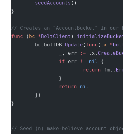
        seedAccounts
()
}
// Creates an "AccountBucket" in our Bolt
func
 (
bc 
*
BoltClient
) 
initializeBucket
() 
        bc.boltDB.
Update
(
func
(
tx
 *
bolt
.
Tx
                _, err 
:=
 tx.
CreateBucket
                if
 err 
!=
 nil
 {
                        return
 fmt.
Errorf
                }
                return
 nil
        })
}
// Seed (n) make-believe account objects 