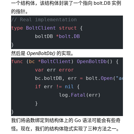
一个结构体，该结构体封装了一个指向 bolt.DB 实例
的指针。
// Real implementation
type
 BoltClient
 struct
 {
        boltDB 
*
bolt
.
DB
}
然后是
OpenBoltDb()
的实现。
func
 (
bc 
*
BoltClient
) 
OpenBoltDb
() {
        var
 err 
error
        bc.boltDB, err 
=
 bolt.
Open
(
"accou
        if
 err 
!=
 nil
 {
                log.
Fatal
(err)
        }
}
我们将函数绑定到结构体上的 Go 语法可能会有些奇
怪。现在，我们的结构体隐式实现了三种方法之一。