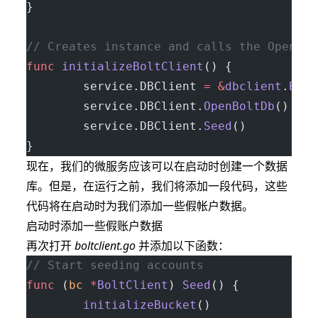
}
// Creates instance and calls the OpenBol
func
 initializeBoltClient
() {
        service.DBClient 
=
 &
dbclient
.
Bolt
        service.DBClient.
OpenBoltDb
()
        service.DBClient.
Seed
()
}
现在，我们的微服务应该可以在启动时创建一个数据
库。但是，在运行之前，我们将添加一段代码，这些
代码将在启动时为我们添加一些假帐户数据。
启动时添加一些假账户数据
再次打开
boltclient.go
并添加以下函数：
// Start seeding accounts
func
 (
bc 
*
BoltClient
) 
Seed
() {
        initializeBucket
()