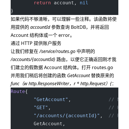
        return
 account, 
nil
}
如果代码不够清晰，可以理解一些注释。该函数将使
用提供的
accountId
参数查询 BoltDB，并将返回
Account 结构体或一个 error。
通过 HTTP 提供账户服务
让我们修复在
/service/routes.go
中声明的
/accounts/{accountId}
路由，以便它正确返回刚才我
们建立的假数据 Account 结构体。打开 routes.go
并用我们稍后将创建的函数
GetAccount
替换原来的
func（w http.ResponseWriter，r * http.Request）{
：
Route
{
        "GetAccount"
,             
// Name
        "GET"
,                    
// HTTP
        "/accounts/{accountId}"
,  
// Rout
        GetAccount,