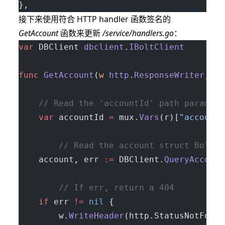
},
接下来使用符合 HTTP handler 函数签名的
GetAccount
函数来更新
/service/handlers.go
：
var
 DBClient 
dbclient
.
IBoltClient
func
 GetAccount
(
w
 http
.
ResponseWriter
, 
r
 
	// Read the 'accountId' path paramet
	var
 accountId 
=
 mux.
Vars
(r)[
"accountI
        // Read the account struct BoltDB
	account, err 
:=
 DBClient.
QueryAccount
        // If err, return a 404
	if
 err 
!=
 nil
 {
		w.
WriteHeader
(http.StatusNotFound