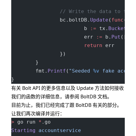
                // Write the data to the 
                bc.boltDB.
Update
(
func
(
tx
 
                        b 
:=
 tx.
Bucket
([]
                        err 
:=
 b.
Put
([]
by
                        return
 err
                })
        }
        fmt.
Printf
(
"Seeded 
%v
 fake accoun
}
有关 Bolt API 的更多信息以及 Update 方法如何接收
我们的函数的详细信息，请参阅
BoltDB 文档
。
目前为止，我们已经完成了跟 BoltDB 有关的部分。
让我们再次编译并运行：
>
 go run 
*
.go
Starting
 accountservice