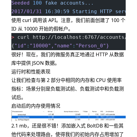
Seeded
 100
 fake
 accounts...
2017/01/31
 16:30:59
 Starting
 HTTP
 service
使用 curl 调用该 API。注意，我们前面创建了 100 个
ID 从 10000 开始的假帐户。
>
 curl http://localhost:6767/accounts/100
{
"id"
:
"10000"
,
"name"
:
"Person_0"
}
很好！现在，我们的微服务真正地通过 HTTP 从数据
库中提供 JSON 数据。
运行时和性能表现
让我们检查与
第 2 部分
中相同的内存和 CPU 使用率
指标：场景分别是负载测试前、负载测试中和负载测
试后。
启动后的内存使用情况
2.1 mb，还是很不错！添加嵌入式 BoltDB 和一些其
他代码来处理路由，使得我们的初始内存占用增加了