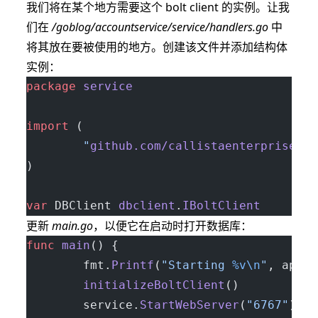
我们将在某个地方需要这个 bolt client 的实例。让我
们在
/goblog/accountservice/service/handlers.go
中
将其放在要被使用的地方。创建该文件并添加结构体
实例：
package
 service
import
 (
        "
github.com/callistaenterprise/go
)
var
 DBClient 
dbclient
.
IBoltClient
更新
main.go
，以便它在启动时打开数据库：
func
 main
() {
        fmt.
Printf
(
"Starting 
%v\n
"
, appNa
        initializeBoltClient
()           
        service.
StartWebServer
(
"6767"
)