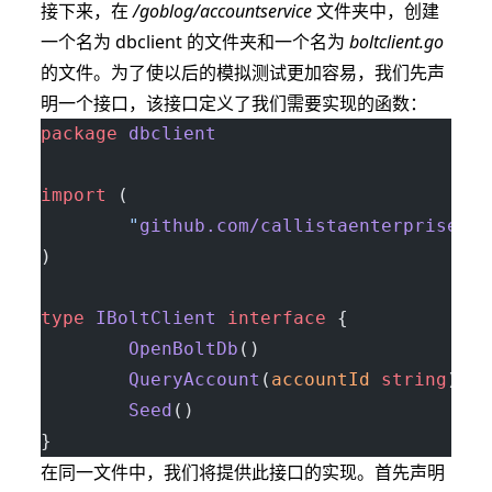
接下来，在
/goblog/accountservice
文件夹中，创建
一个名为 dbclient 的文件夹和一个名为
boltclient.go
的文件。为了使以后的模拟测试更加容易，我们先声
明一个接口，该接口定义了我们需要实现的函数：
package
 dbclient
import
 (
        "
github.com/callistaenterprise/go
)
type
 IBoltClient
 interface
 {
        OpenBoltDb
()
        QueryAccount
(
accountId
 string
) (
m
        Seed
()
}
在同一文件中，我们将提供此接口的实现。首先声明