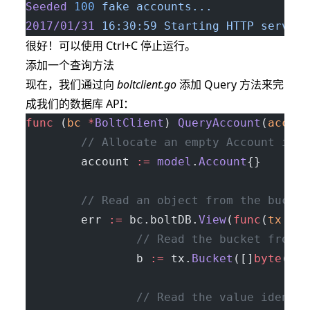
Seeded
 100
 fake
 accounts...
2017/01/31
 16:30:59
 Starting
 HTTP
 service
很好！可以使用 Ctrl+C 停止运行。
添加一个查询方法
现在，我们通过向
boltclient.go
添加 Query 方法来完
成我们的数据库 API：
func
 (
bc 
*
BoltClient
) 
QueryAccount
(
accoun
        // Allocate an empty Account inst
        account 
:=
 model
.
Account
{}
        // Read an object from the bucket
        err 
:=
 bc.boltDB.
View
(
func
(
tx
 *
bo
                // Read the bucket from t
                b 
:=
 tx.
Bucket
([]
byte
(
"Ac
                // Read the value identif