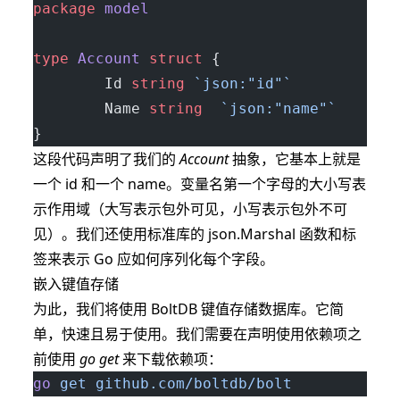
package
 model
type
 Account
 struct
 {
        Id 
string
 `json:"id"`
        Name 
string
  `json:"name"`
}
这段代码声明了我们的
Account
抽象，它基本上就是
一个 id 和一个 name。变量名第一个字母的大小写表
示作用域（大写表示包外可见，小写表示包外不可
见）。我们还使用标准库的 json.Marshal 函数和标
签来表示 Go 应如何序列化每个字段。
嵌入键值存储
为此，我们将使用
BoltDB
键值存储数据库。它简
单，快速且易于使用。我们需要在声明使用依赖项之
前使用
go get
来下载依赖项：
go
 get
 github.com/boltdb/bolt