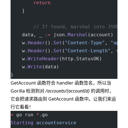
		return
	}
        // If found, marshal into JSON, w
	data, _ 
:=
 json.
Marshal
(account)
	w.
Header
().
Set
(
"Content-Type"
, 
"appli
	w.
Header
().
Set
(
"Content-Length"
, strc
	w.
WriteHeader
(http.StatusOK)
	w.
Write
(data)
}
GetAccount 函数符合 handler 函数签名，所以当
Gorilla 检测到对
/accounts/{accountId}
的调用时，
它会把请求路由到 GetAccount 函数中。让我们来运
行它看看！
>
 go run 
*
.go
Starting
 accountservice